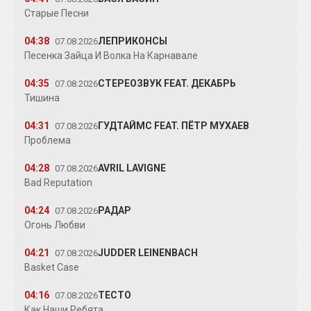
Старые Песни
04:38
ЛЕПРИКОНСЫ
07.08.2026
Песенка Зайца И Волка На Карнавале
04:35
СТЕРЕОЗВУК FEAT. ДЕКАБРЬ
07.08.2026
Тишина
04:31
ГУДТАЙМС FEAT. ПЁТР МУХАЕВ
07.08.2026
Проблема
04:28
AVRIL LAVIGNE
07.08.2026
Bad Reputation
04:24
РАДАР
07.08.2026
Огонь Любви
04:21
JUDDER LEINENBACH
07.08.2026
Basket Case
04:16
ТЕСТО
07.08.2026
Как Наши Ребята