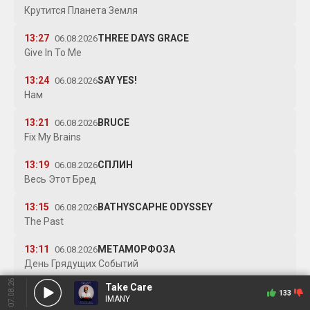
Крутится Планета Земля
13:27
THREE DAYS GRACE
06.08.2026
Give In To Me
13:24
SAY YES!
06.08.2026
Нам
13:21
BRUCE
06.08.2026
Fix My Brains
13:19
СПЛИН
06.08.2026
Весь Этот Бред
13:15
BATHYSCAPHE ODYSSEY
06.08.2026
The Past
13:11
МЕТАМОРФОЗА
06.08.2026
День Грядущих Событий
07.08.26
Take Care
13:07
ЛЯ-МИНОРЪ
06.08.2026
133
IMANY
Раз В Московском Кабаке Сидели