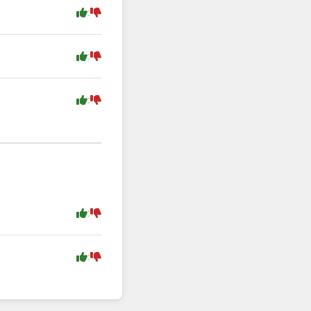
:
:
:
:
: