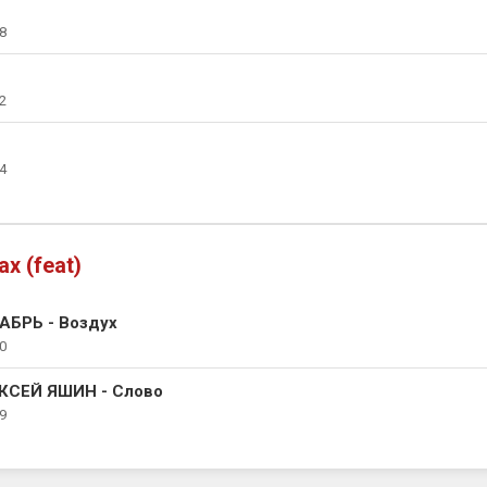
8
2
4
х (feat)
АБРЬ - Воздух
0
КСЕЙ ЯШИН - Слово
9