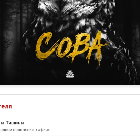
теля
ды Тишины
леднем появлении в эфире