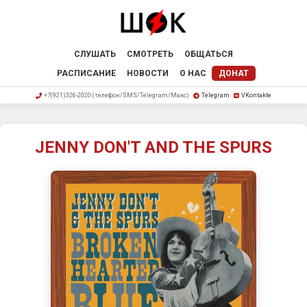
СЛУШАТЬ
СМОТРЕТЬ
ОБЩАТЬСЯ
РАСПИСАНИЕ
НОВОСТИ
О НАС
ДОНАТ
+7(921)326-2020 (телефон/SMS/Telegram/Макс)
Telegram
VKontakte
JENNY DON'T AND THE SPURS