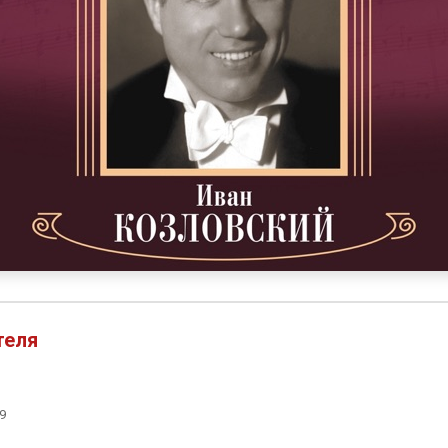
теля
9