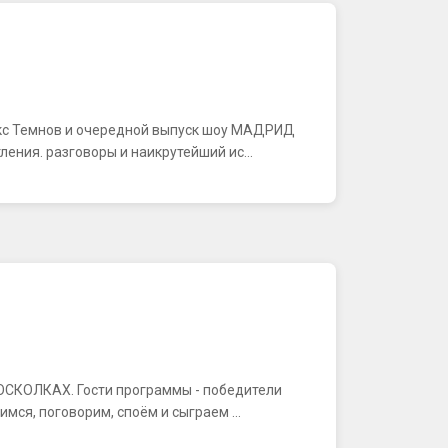
акс Темнов и очередной выпуск шоу МАДРИД
ения. разговоры и наикрутейший ис...
В ОСКОЛКАХ. Гости программы - победители
ся, поговорим, споём и сыграем ...