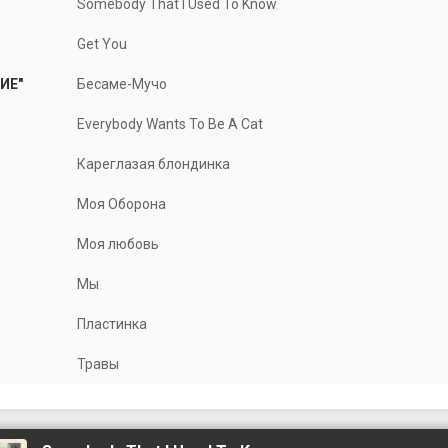
Somebody That I Used To Know
Get You
ИЕ"
Бесаме-Мучо
Everybody Wants To Be A Cat
Кареглазая блондинка
Моя Оборона
Моя любовь
Мы
Пластинка
Травы