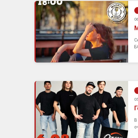
06
М
С
Б
05
Г
В
о