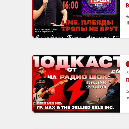
В
Н
Н
06
П
С
н