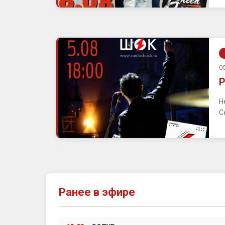
05
Р
Н
С
Ранее в эфире