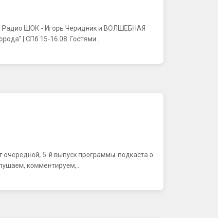
фире Радио ШОК - Игорь Черидник и ВОЛШЕБНАЯ
а" | СПб 15-16.08. Гостями...
ляют очередной, 5-й выпуск программы-подкаста о
лушаем, комментируем,...