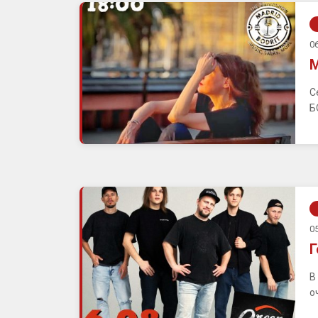
06
М
С
Б
05
Г
В
о