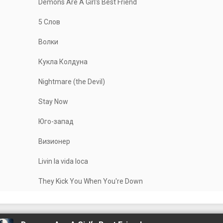
Demons Are A Girl‘s Best Friend
5 Слов
Волки
Кукла Колдуна
Nightmare (the Devil)
Stay Now
Юго-запад
Визионер
Livin la vida loca
They Kick You When You're Down