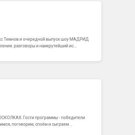
акс Темнов и очередной выпуск шоу МАДРИД
ения. разговоры и наикрутейший ис...
В ОСКОЛКАХ. Гости программы - победители
ся, поговорим, споём и сыграем ...