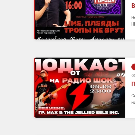
В
Н
Н
06
П
С
н