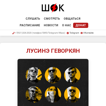
СЛУШАТЬ
СМОТРЕТЬ
ОБЩАТЬСЯ
РАСПИСАНИЕ
НОВОСТИ
О НАС
ДОНАТ
+7(921)326-2020 (телефон/SMS/Telegram/Макс)
Telegram
VKontakte
ЛУСИНЭ ГЕВОРКЯН