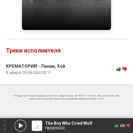
Треки исполнителя
КРЕМАТОРИЙ - Панки, Хой
:
В эфире: 05.08.2026 03:11
© Радио ШОК зарегистрирован как СМИ, свидетельство ЭЛ № ФС 77-85442. Весь контент на сайте
предназначен для просмотра и прослушивания лицам достигшим 12 лет.
09.08.26
The Boy Who Cried Wolf
225
PASSENGER