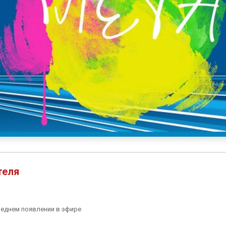
теля
леднем появлении в эфире