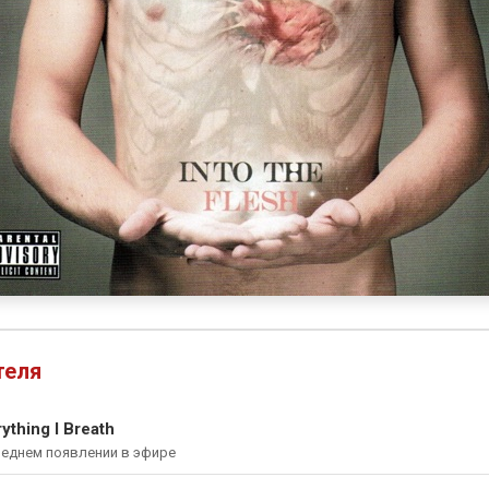
теля
thing I Breath
леднем появлении в эфире