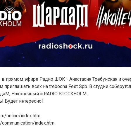
 - в прямом эфире Радио ШОК - Анастасия Требунская и оч
 приглашать всех на treboona Fest Spb. В студии соберутс
рдаМ, Наконечный и RADIO STOCKHOLM.
! Будет интересно!
ru/online/index.htm
ru/communication/index.htm