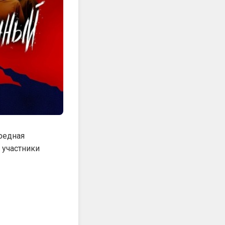
ередная
я участники