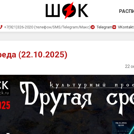
РАСП
+7(921)326-2020 (телефон/SMS/Telegram/Макс)
Telegram
VKontakt
реда (22.10.2025)
22 о