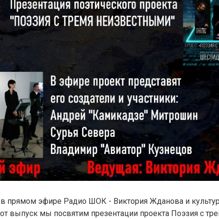
! в прямом эфире Радио ШОК - Виктория Жданова и культу
тот выпуск мы посвятим презентации проекта Поэзия с тр