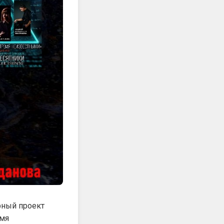
рный проект
емя