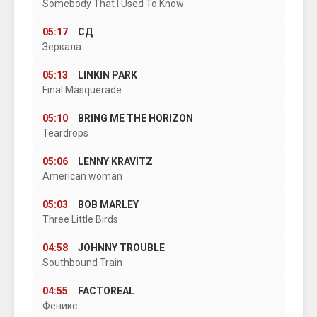
Somebody That I Used To Know
05:17
СД
Зеркала
05:13
LINKIN PARK
Final Masquerade
05:10
BRING ME THE HORIZON
Teardrops
05:06
LENNY KRAVITZ
American woman
05:03
BOB MARLEY
Three Little Birds
04:58
JOHNNY TROUBLE
Southbound Train
04:55
FACTOREAL
Феникс