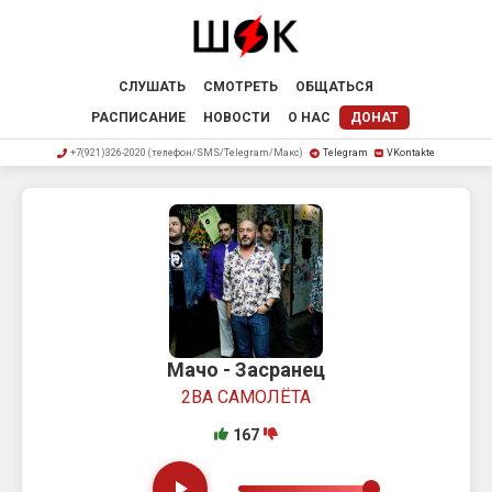
СЛУШАТЬ
СМОТРЕТЬ
ОБЩАТЬСЯ
РАСПИСАНИЕ
НОВОСТИ
О НАС
ДОНАТ
+7(921)326-2020 (телефон/SMS/Telegram/Макс)
Telegram
VKontakte
Мачо - Засранец
2ВА САМОЛЁТА
167