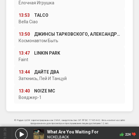
Ёлочная Игрушка
13:53
TALCO
Bella Ciao
13:50
ДЖИНСЫ ТАРКОВСКОГО, АЛЕКСАНДР ЧАЧА ИВАНОВ
Космонавтом Быть
13:47
LINKIN PARK
Faint
13:44
ДАЙТЕ ДВА
Заткнись, Пей И Танцуй
13:40
NOIZE MC
Вояджер-1
© Радио ШОК зарегистрирован как СМИ, свидетельство ЭЛ № ФС 77-85442. Весь контент на сайте
предназначен для просмотра и прослушивания лицам достигшим 12 лет.
09.08.26
What Are You Waiting For
224
NICKELBACK