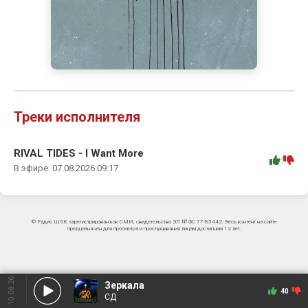
Треки исполнителя
RIVAL TIDES - I Want More
:
В эфире: 07.08.2026 09:17
© Радио ШОК зарегистрирован как СМИ, свидетельство ЭЛ № ФС 77-85442. Весь контент на сайте
предназначен для просмотра и прослушивания лицам достигшим 12 лет.
10.08.26
Зеркала
40
СД