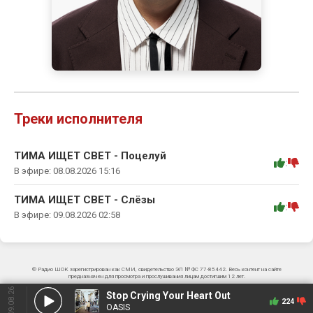
Треки исполнителя
ТИМА ИЩЕТ СВЕТ - Поцелуй
:
В эфире: 08.08.2026 15:16
ТИМА ИЩЕТ СВЕТ - Слёзы
:
В эфире: 09.08.2026 02:58
© Радио ШОК зарегистрирован как СМИ, свидетельство ЭЛ № ФС 77-85442. Весь контент на сайте
предназначен для просмотра и прослушивания лицам достигшим 12 лет.
09.08.26
Stop Crying Your Heart Out
224
OASIS