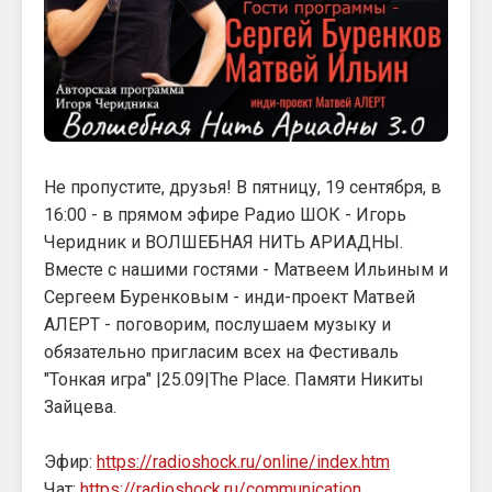
Не пропустите, друзья! В пятницу, 19 сентября, в
16:00 - в прямом эфире Радио ШОК - Игорь
Черидник и ВОЛШЕБНАЯ НИТЬ АРИАДНЫ.
Вместе с нашими гостями - Матвеем Ильиным и
Сергеем Буренковым - инди-проект Матвей
АЛЕРТ - поговорим, послушаем музыку и
обязательно пригласим всех на Фестиваль
"Тонкая игра" |25.09|The Place. Памяти Никиты
Зайцева.
Эфир:
https://radioshock.ru/online/index.htm
Чат:
https://radioshock.ru/communication