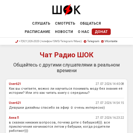
СЛУШАТЬ
СМОТРЕТЬ
ОБЩАТЬСЯ
РАСПИСАНИЕ
НОВОСТИ
О НАС
ДОНАТ
+7(921)326-2020 (телефон/SMS/Telegram/Макс)
Telegram
VKontakte
Чат Радио ШОК
Общайтесь с другими слушателями в реальном
времени
User621
27.07.2026 14:40:08
Как вы считаете, можно ли научиться понимать моду без знания её
истории? Или это как читать книгу с середины?
User621
27.07.2026 14:54:15
Девушки дизайны спасибо за эфир ☺️ очень интересно)
Анна П
27.07.2026 16:23:22
в сказках никаких вопросов, почему дети с бабушкой))). все
приключения начинаются летом у бабушки, когда родители
работают)))