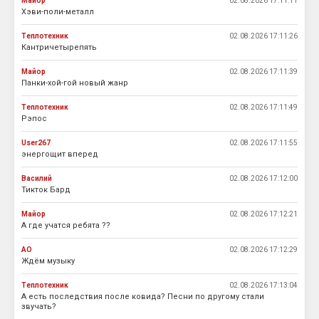
Майор
02.08.2026 17:11:11
Хэви-поли-металл
Теплотехник
02.08.2026 17:11:26
Кантричетырепять
Майор
02.08.2026 17:11:39
Панки-хой-гой новый жанр
Теплотехник
02.08.2026 17:11:49
Рэпос
User267
02.08.2026 17:11:55
энергощит вперед
Василий
02.08.2026 17:12:00
Тикток Бард
Майор
02.08.2026 17:12:21
А где учатся ребята ??
АО
02.08.2026 17:12:29
Ждём музыку
Теплотехник
02.08.2026 17:13:04
А есть последствия после ковида? Песни по другому стали
звучать?