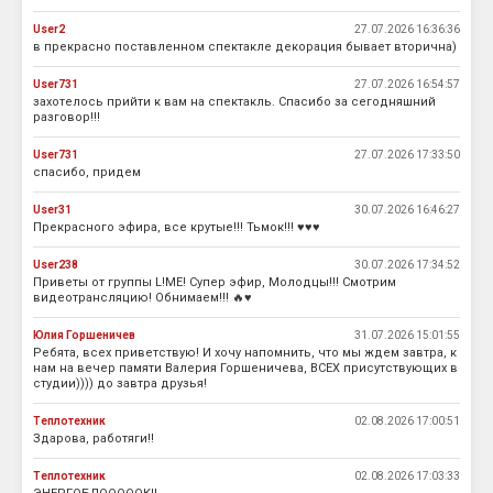
User2
27.07.2026 16:36:36
в прекрасно поставленном спектакле декорация бывает вторична)
User731
27.07.2026 16:54:57
захотелось прийти к вам на спектакль. Спасибо за сегодняшний
разговор!!!
User731
27.07.2026 17:33:50
спасибо, придем
User31
30.07.2026 16:46:27
Прекрасного эфира, все крутые!!! Тьмок!!! ♥️♥️♥️
User238
30.07.2026 17:34:52
Приветы от группы L!МЕ! Супер эфир, Молодцы!!! Смотрим
видеотрансляцию! Обнимаем!!! 🔥♥️
Юлия Горшеничев
31.07.2026 15:01:55
Ребята, всех приветствую! И хочу напомнить, что мы ждем завтра, к
нам на вечер памяти Валерия Горшеничева, ВСЕХ присутствующих в
студии)))) до завтра друзья!
Теплотехник
02.08.2026 17:00:51
Здарова, работяги!!
Теплотехник
02.08.2026 17:03:33