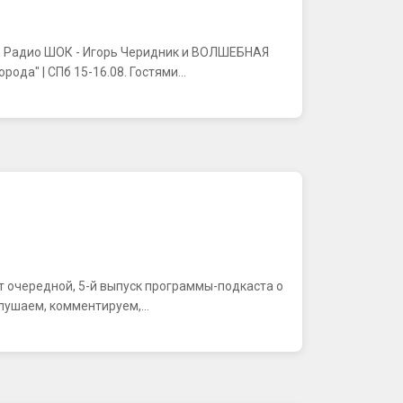
фире Радио ШОК - Игорь Черидник и ВОЛШЕБНАЯ
а" | СПб 15-16.08. Гостями...
ляют очередной, 5-й выпуск программы-подкаста о
лушаем, комментируем,...