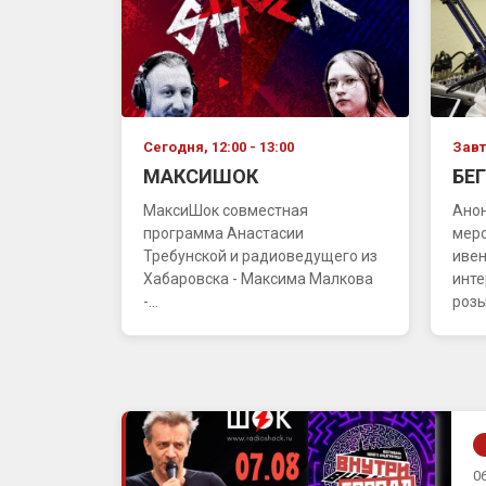
Сегодня, 12:00 - 13:00
Завтр
МАКСИШОК
БЕ
МаксиШок совместная
Ано
программа Анастасии
меро
Требунской и радиоведущего из
ивен
Хабаровска - Максима Малкова
инте
-...
розыг
06