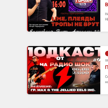
В
Н
Н
06
П
С
н