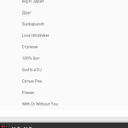
Big In Japan
Друг
Suckapunch
Love Hitchhiker
Ступени
100% Хит
God Is a DJ
Сетью Рек
Роман
With Or Without You