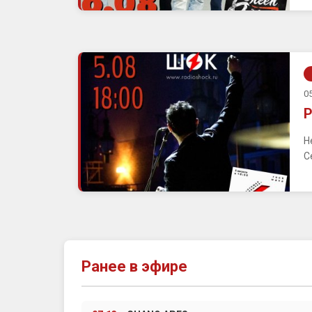
05
Р
Н
С
Ранее в эфире