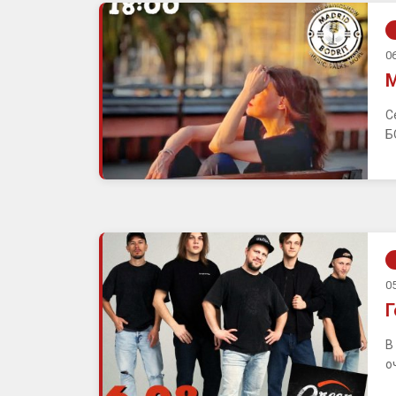
06
М
С
Б
05
Г
В
о