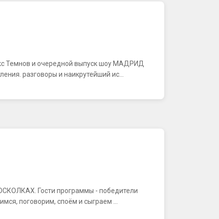
акс Темнов и очередной выпуск шоу МАДРИД
ения. разговоры и наикрутейший ис...
В ОСКОЛКАХ. Гости программы - победители
ся, поговорим, споём и сыграем ...