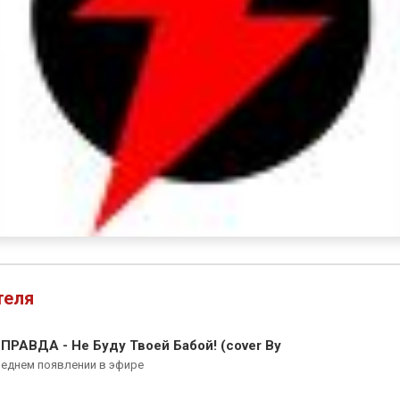
теля
АВДА - Не Буду Твоей Бабой! (cover By
леднем появлении в эфире