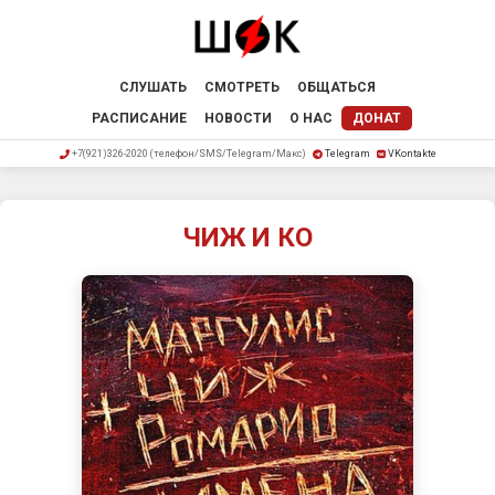
СЛУШАТЬ
СМОТРЕТЬ
ОБЩАТЬСЯ
РАСПИСАНИЕ
НОВОСТИ
О НАС
ДОНАТ
+7(921)326-2020 (телефон/SMS/Telegram/Макс)
Telegram
VKontakte
ЧИЖ И КО