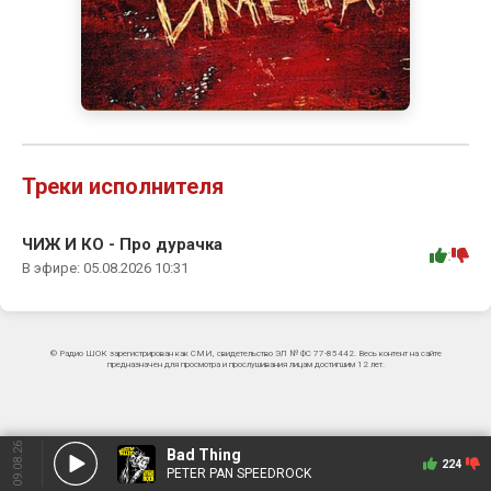
Треки исполнителя
ЧИЖ И КО - Про дурачка
:
В эфире: 05.08.2026 10:31
© Радио ШОК зарегистрирован как СМИ, свидетельство ЭЛ № ФС 77-85442. Весь контент на сайте
предназначен для просмотра и прослушивания лицам достигшим 12 лет.
09.08.26
Bad Thing
224
PETER PAN SPEEDROCK