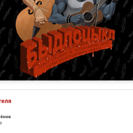
теля
ёнок
8