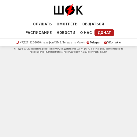
СЛУШАТЬ
СМОТРЕТЬ
ОБЩАТЬСЯ
РАСПИСАНИЕ
НОВОСТИ
О НАС
ДОНАТ
+7(921)326-2020 (телефон/SMS/Telegram/Макс)
Telegram
VKontakte
© Радио ШОК зарегистрирован как СМИ, свидетельство ЭЛ № ФС 77-85442. Весь контент на сайте
предназначен для просмотра и прослушивания лицам достигшим 12 лет.