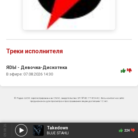
Треки исполнителя
ЯDЫ - Девочка-Дискотека
:
В эфире: 07.08.2026 14:30
© Радио ШОК зарегистрирован как СМИ, свидетельство ЭЛ № ФС 77-85442. Весь контент на сайте
предназначен для просмотра и прослушивания лицам достигшим 12 лет.
09.08.26
Takedown
224
BLUE STAHLI