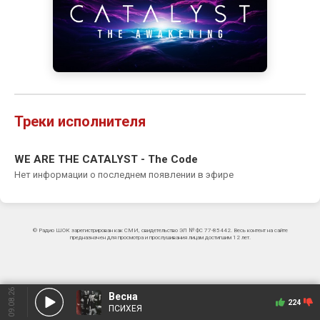
Треки исполнителя
WE ARE THE CATALYST - The Code
Нет информации о последнем появлении в эфире
© Радио ШОК зарегистрирован как СМИ, свидетельство ЭЛ № ФС 77-85442. Весь контент на сайте
предназначен для просмотра и прослушивания лицам достигшим 12 лет.
09.08.26
Весна
224
ПСИХЕЯ