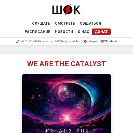
СЛУШАТЬ
СМОТРЕТЬ
ОБЩАТЬСЯ
РАСПИСАНИЕ
НОВОСТИ
О НАС
ДОНАТ
+7(921)326-2020 (телефон/SMS/Telegram/Макс)
Telegram
VKontakte
WE ARE THE CATALYST