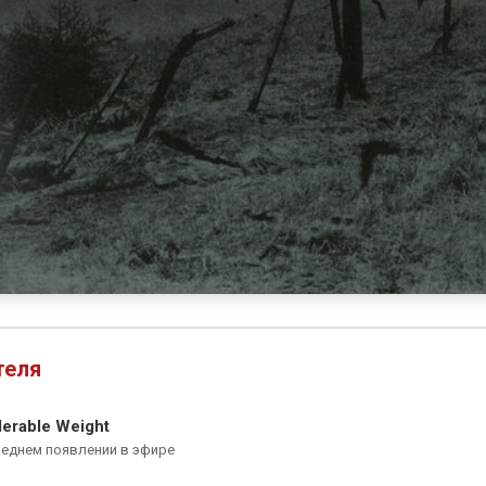
теля
lerable Weight
леднем появлении в эфире