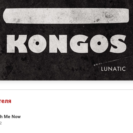
теля
th Me Now
2