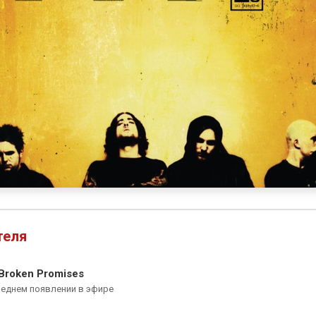
теля
Broken Promises
леднем появлении в эфире