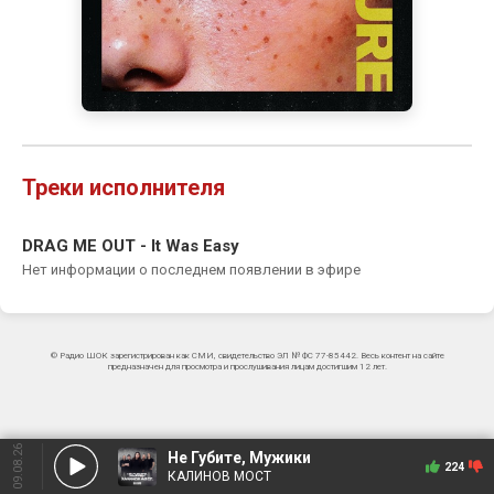
Треки исполнителя
DRAG ME OUT - It Was Easy
Нет информации о последнем появлении в эфире
© Радио ШОК зарегистрирован как СМИ, свидетельство ЭЛ № ФС 77-85442. Весь контент на сайте
предназначен для просмотра и прослушивания лицам достигшим 12 лет.
09.08.26
Не Губите, Мужики
224
КАЛИНОВ МОСТ