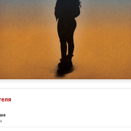
теля
иша
4