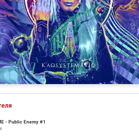
теля
 - Public Enemy #1
6