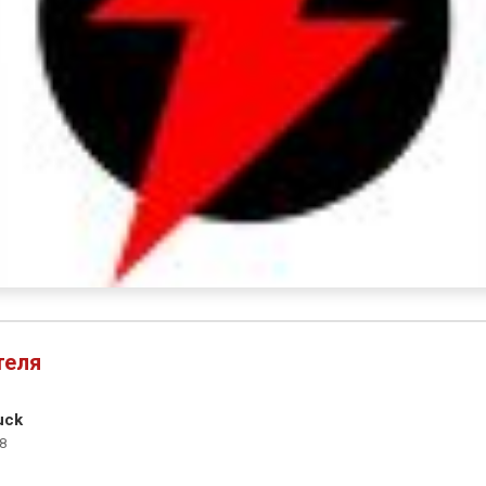
теля
uck
8