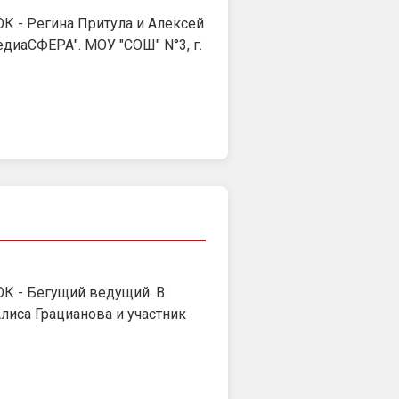
ОК - Регина Притула и Алексей
диаСФЕРА". МОУ "СОШ" N°3, г.
ОК - Бегущий ведущий. В
Алиса Грацианова и участник