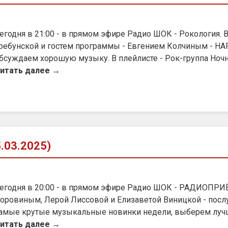
егодня в 21:00 - в прямом эфире Радио ШОК - Рокология. 
ребунской и гостем программы - Евгением Колчиным - HA
бсуждаем хорошую музыку. В плейлисте - Рок-группа Ночн
итать далее →
03.2025)
егодня в 20:00 - в прямом эфире Радио ШОК - РАДИОПРИ
оровиным, Лерой Лиссовой и Елизаветой Виницкой - посл
амые крутые музыкальные новинки недели, выберем лучши
итать далее →