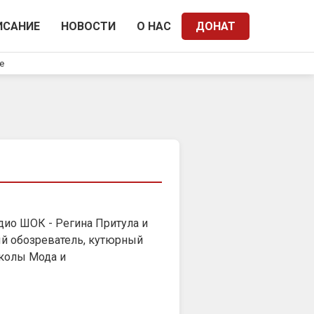
ИСАНИЕ
НОВОСТИ
О НАС
ДОНАТ
e
адио ШОК - Регина Притула и
й обозреватель, кутюрный
колы Мода и