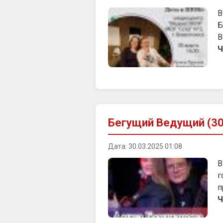
В
Б
В
Ч
Бегущий Ведущий (30
Дата: 30.03.2025 01:08
В
г
п
Ч