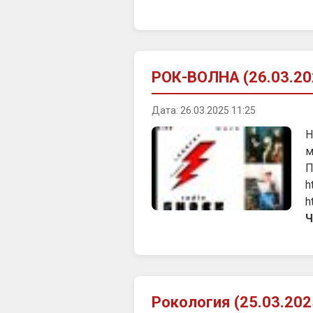
РОК-ВОЛНА (26.03.20
Дата: 26.03.2025 11:25
Н
м
П
h
h
Ч
Рокология (25.03.202