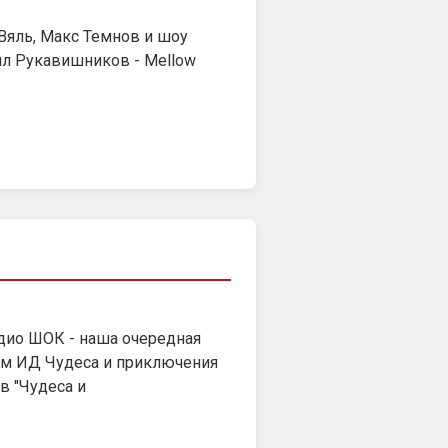
Вяль, Макс Темнов и шоу
ил Рукавишников - Mellow
адио ШОК - наша очередная
ром ИД Чудеса и приключения
 "Чудеса и