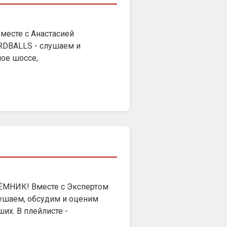
Вместе с Анастасией
RDBALLS - слушаем и
ое шоссе,
ЁМНИК! Вместе с Экспертом
ушаем, обсудим и оценим
х. В плейлисте -