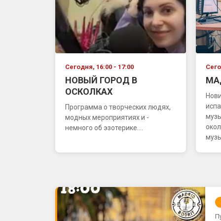
Сегодня, 16:00 - 17:00
Сего
НОВЫЙ ГОРОД В
МА
ОСКОЛКАХ
Нови
испа
Программа о творческих людях,
муз
модных мероприятиях и -
окол
немного об эзотерике....
музы
П