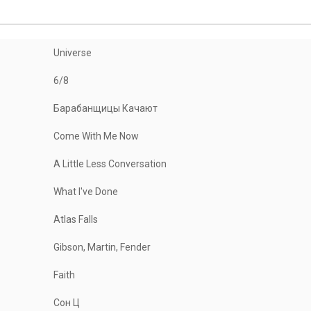
Universe
6/8
Барабанщицы Качают
Come With Me Now
A Little Less Conversation
What I've Done
Atlas Falls
Gibson, Martin, Fender
Faith
Сон Ц