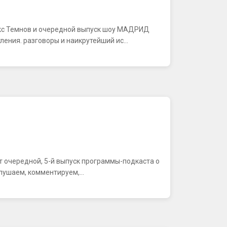
акс Темнов и очередной выпуск шоу МАДРИД
ения. разговоры и наикрутейший ис...
ляют очередной, 5-й выпуск программы-подкаста о
лушаем, комментируем,...