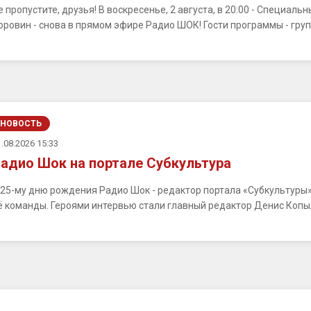
е пропустите, друзья! В воскресенье, 2 августа, в 20:00 - Специал
оровин - снова в прямом эфире Радио ШОК! Гости программы - гру
НОВОСТЬ
.08.2026 15:33
адио Шок на портале Субкультура
 25-му дню рождения Радио Шок - редактор портала «Субкультуры
ё команды. Героями интервью стали главный редактор Денис Копыл