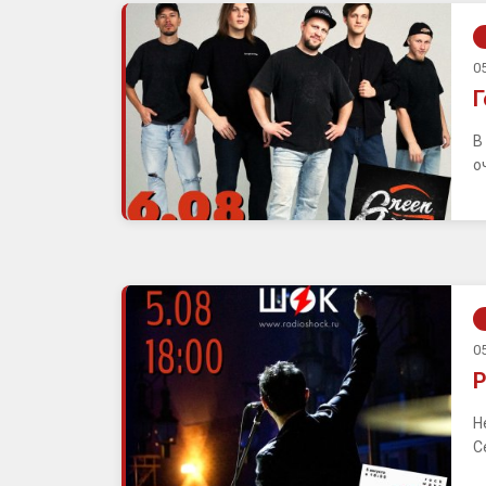
05
Г
В
о
05
Р
Н
С