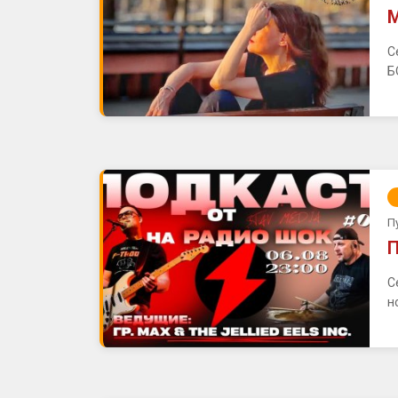
М
С
Б
П
П
С
н