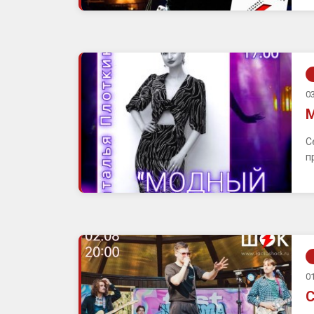
03
М
С
п
01
С