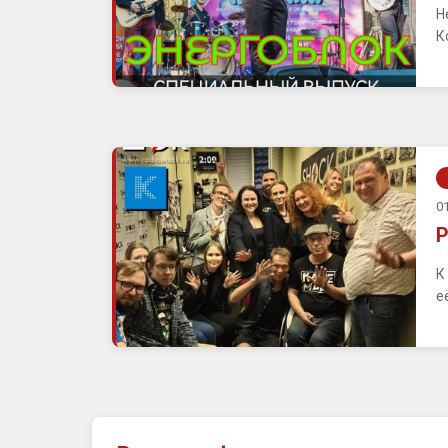
Н
К
01
Р
К
е