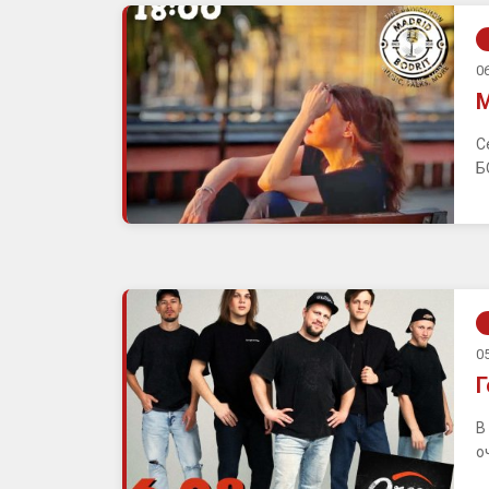
06
М
С
Б
05
Г
В
о