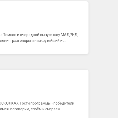
акс Темнов и очередной выпуск шоу МАДРИД
ения. разговоры и наикрутейший ис...
В ОСКОЛКАХ. Гости программы - победители
ся, поговорим, споём и сыграем ...