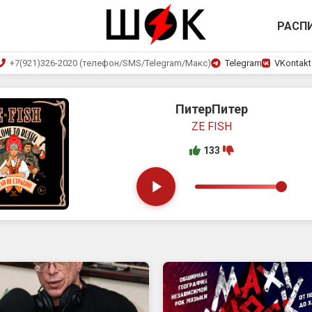
РАСП
+7(921)326-2020 (телефон/SMS/Telegram/Макс)
Telegram
VKontakt
ПитерПитер
ZE FISH
133