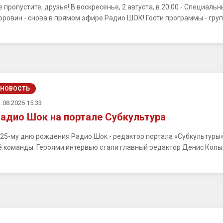
е пропустите, друзья! В воскресенье, 2 августа, в 20:00 - Специал
оровин - снова в прямом эфире Радио ШОК! Гости программы - гру
НОВОСТЬ
.08.2026 15:33
адио Шок на портале Субкультура
 25-му дню рождения Радио Шок - редактор портала «Субкультуры
ё команды. Героями интервью стали главный редактор Денис Копыл