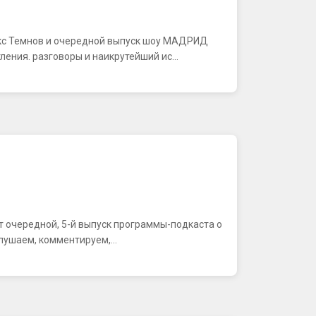
акс Темнов и очередной выпуск шоу МАДРИД
ения. разговоры и наикрутейший ис...
ляют очередной, 5-й выпуск программы-подкаста о
лушаем, комментируем,...