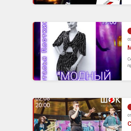
03
М
С
п
01
С