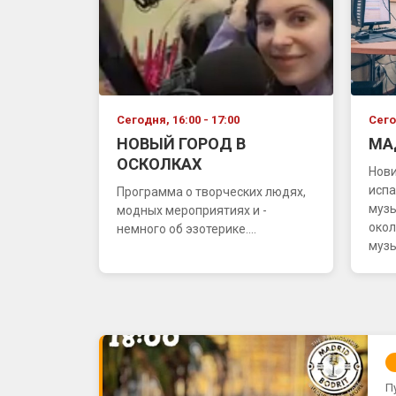
Сегодня, 16:00 - 17:00
Сего
НОВЫЙ ГОРОД В
МА
ОСКОЛКАХ
Нови
испа
Программа о творческих людях,
муз
модных мероприятиях и -
окол
немного об эзотерике....
музы
П