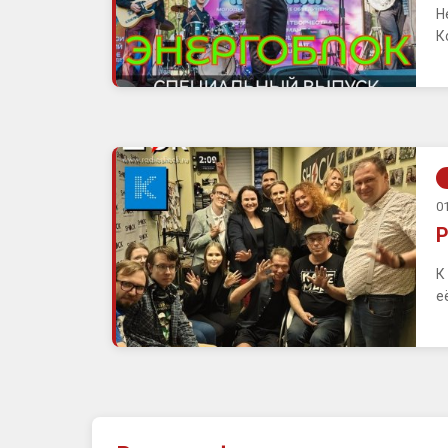
Н
К
01
Р
К
е