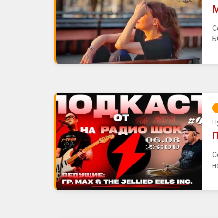
М
С
Б
П
П
С
н