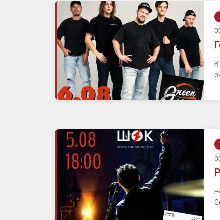
05
Г
В
о
05
Р
Н
С