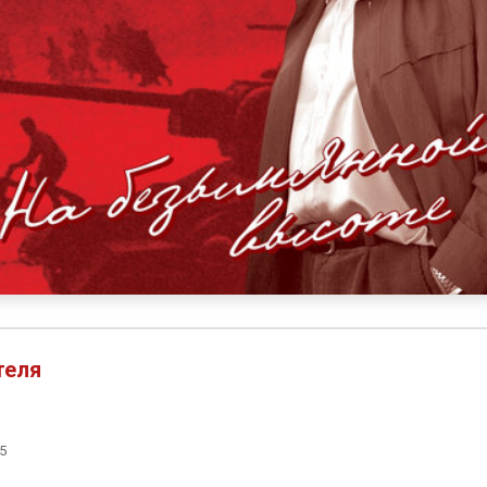
теля
5