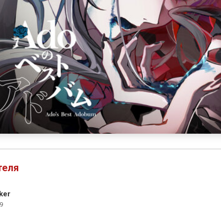
теля
ker
9